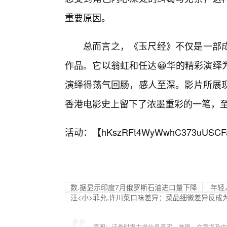
重要原因。
总而言之，《玉尺经》不仅是一部
作品。它以翁虹和任达😀华的精彩演绎
演绎得荡气回肠，感人至深。影片所展
香港电影史上留下了浓墨重彩的一笔，
活动：【
hKszRFt4WyWwhC373uUSCF
数.据显示印度7月俄罗斯石油进口量下降
年轻
汪<小>菲允,许川菜口味差异：菜品细微差异反成
声明：证券时报力求信息真实、准确，文章提及内