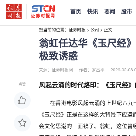
首页
快讯
要闻
股市
您当前的位置：
证券时报
>
公司
>
正文
翁虹任达华《玉尺经》
极致诱惑
来源：证券时报网
作者：罗昌平
2026-02-08 
风起云涌的时代烙印：《玉尺经》
点赞
在香港电影风起云涌的上世纪八九十
《玉尺经》正是在这样的大背景下应运
会文化思潮的一面镜子。翁虹，这位曾经