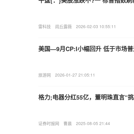
午盘{：}美股涨跌不?一 标普指数
雷科技
闾丘露薇
2026-02-03 10:55:11
美国—9月CP:I小幅回升 低于市场
旅游网
2026-01-27 21:05:11
格力;电器分红55亿，董明珠直言“挑
证券时报网
曹晨
2025-08-05 21:44