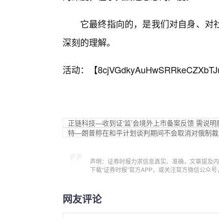
它最终指向的，是我们对自身、对
深刻的理解。
活动：【
8cjVGdkyAuHwSRRkeCZXbTJ
正链科技—收到证‘监’会境外上市备案反馈 需说
特—朗普称在和平计划谈判期间不会取消对俄制裁
声明：证券时报力求信息真实、准确，文章提及内
下载“证券时报”官方APP，或关注官方微信公众
网友评论