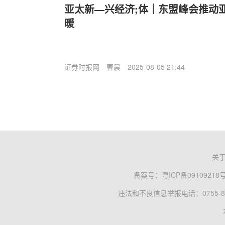
亚太新—兴经济;体｜东盟峰会推动
暖
证券时报网
曹晨
2025-08-05 21:44
关
备案号：
粤ICP备09109218
违法和不良信息举报电话：0755-83