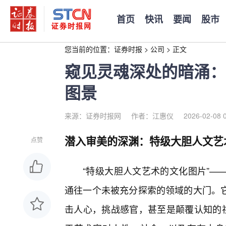
首页
快讯
要闻
股市
您当前的位置：
证券时报
>
公司
>
正文
窥见灵魂深处的暗涌：
图景
来源：证券时报网
作者：江惠仪
2026-02-08 
潜入审美的深渊：特级大胆人文艺
点赞
“特级大胆人文艺术的文化图片”—
通往一个未被充分探索的领域的大门。
击人心，挑战感官，甚至是颠覆认知的视